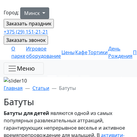
Город:
Минск
+375 (29) 151-21-21
О
Игровое
День
Цены
Кафе
Тортики
П
парке
оборудование
Рождения
Меню
Главная
Статьи
Батуты
Батуты
Батуты для детей
являются одной из самых
популярных развлекательных аттракций,
гарантирующих непрерывное веселье и активное
времяпрепровождение для малышей. В
активити-